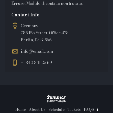
Errore:
Modulo di contatto non trovato.
Contact Info
Germany —
785 15h Street, Office 478
Berlin, De 81566
info@email.com
+1 840 841 25 69
Home
About Us
Schedule
Tickets
FAQS