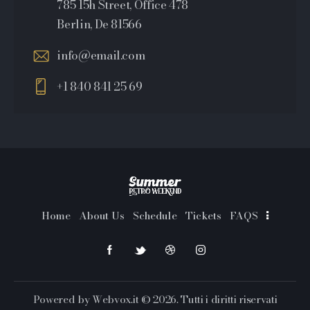
785 15h Street, Office 478
Berlin, De 81566
info@email.com
+1 840 841 25 69
Home
About Us
Schedule
Tickets
FAQS
Powered by
Webvox.it
© 2026. Tutti i diritti riservati