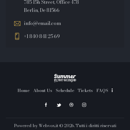
785 15h Street, Office 478
Berlin, De 81566
info@email.com
+1 840 841 25 69
Home
About Us
Schedule
Tickets
FAQS
Powered by
Webvox.it
© 2026. Tutti i diritti riservati