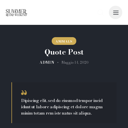
ANIMALS
Quote Post
ADMIN
Maggio 14, 2020
Dipiscing elit, sed do eiusmod tempor incid
idunt ut labore adipiscing et dolore magna
minim totam rem iste natus sit aliqua.