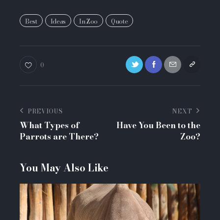
Best
Ideas
In Zoo
Quote
0
PREVIOUS
NEXT
What Types of
Have You Been to the
Parrots are There?
Zoo?
You May Also Like