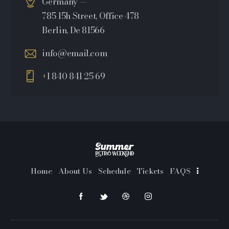
Germany —
785 15h Street, Office 478
Berlin, De 81566
info@email.com
+1 840 841 25 69
Home
About Us
Schedule
Tickets
FAQS