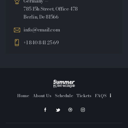
Germany —
785 15h Street, Office 478
Berlin, De 81566
info@email.com
+1 840 841 25 69
Home
About Us
Schedule
Tickets
FAQS