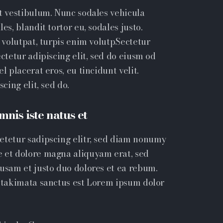
et vestibulum. Nunc sodales vehicula
es, blandit tortor eu, sodales justo.
t volutpat, turpis enim volutpSectetur
ectetur adipiscing elit, sed do eiusm od
l placerat eros, eu tincidunt velit.
cing elit, sed do.
mnis iste natus et
etetur sadipscing elitr, sed diam nonumy
e et dolore magna aliquyam erat, sed
cusam et justo duo dolores et ea rebum.
a takimata sanctus est Lorem ipsum dolor