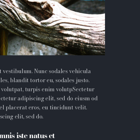
et vestibulum. Nunc sodales vehicula
es, blandit tortor eu, sodales justo.
t volutpat, turpis enim volutpSectetur
ectetur adipiscing elit, sed do eiusm od
l placerat eros, eu tincidunt velit.
cing elit, sed do.
mnis iste natus et