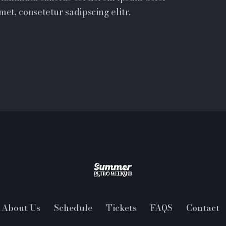
met, consetetur sadipscing elitr.
About Us
Schedule
Tickets
FAQS
Contact